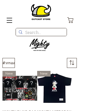
ตัวกรอง
New
New