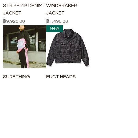
STRIPE ZIP DENIM
WINDBRAKER
JACKET
JACKET
ราคา
ราคา
฿9,920.00
฿1,490.00
New
SURETHING
FUCT HEADS
WINDBRAKER
DENIM JACKET
JACKET
ราคา
฿13,900.00
ราคา
฿1,490.00
New