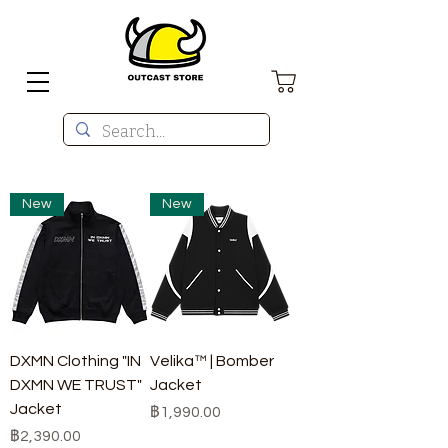
New
New
DXMN Clothing "IN
Velika™ | Bomber
DXMN WE TRUST"
Jacket
Jacket
ราคา
฿1,990.00
ราคา
฿2,390.00