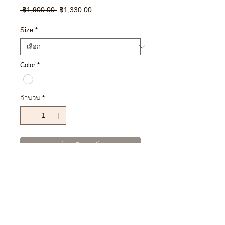
ราคา
ราคา
 ฿1,900.00 
฿1,330.00
ปกติ
ขาย
ลด
Size
*
Color
*
จำนวน
*
เพิ่มลงในรถเข็น
ซื้อเลย
SIZE CHART
M : 50” 73”