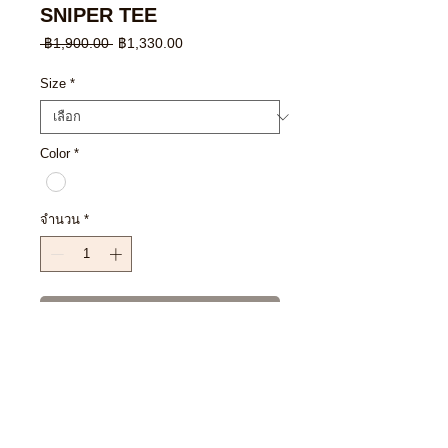
SNIPER TEE
ราคา
ราคา
 ฿1,900.00 
฿1,330.00
ปกติ
ขาย
ลด
Size
*
Color
*
จำนวน
*
เพิ่มลงในรถเข็น
ซื้อเลย
SIZE CHART