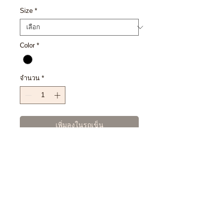
ลด
Size
*
Color
*
จำนวน
*
เพิ่มลงในรถเข็น
ซื้อเลย
SIZE CHART
M : 50” 73”
EXCHANGE POLICY : เงื่อนไขการ
L : 55” 77”
เปลี่ยนสินค้า
XL : 60” 79”