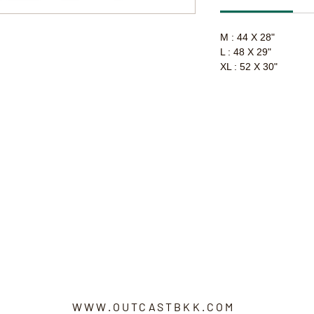
M : 44 X 28"
L : 48 X 29"
XL : 52 X 30"
WWW.OUTCASTBKK.COM