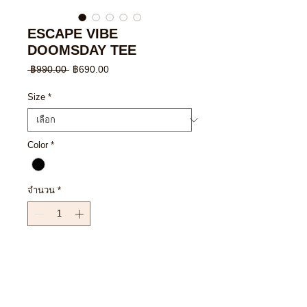
ESCAPE VIBE
DOOMSDAY TEE
ราคา
ราคา
 ฿990.00 
฿690.00
ปกติ
ขาย
ลด
Size
*
Color
*
จำนวน
*
เพิ่มลงในรถเข็น
ซื้อเลย