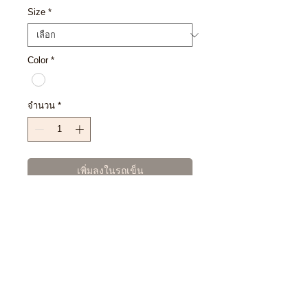
Size
*
Color
*
จำนวน
*
เพิ่มลงในรถเข็น
ซื้อเลย
SIZE CHART
S : 37" 28"
EXCHANGE POLICY : เงื่อนไขการ
M : 40" 28.5"
เปลี่ยนสินค้า
L : 42" 31"