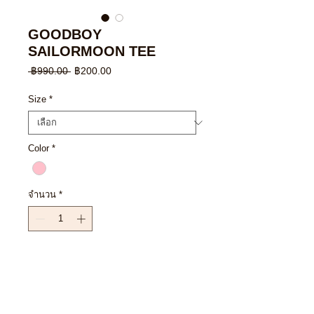
GOODBOY
SAILORMOON TEE
ราคา
ราคา
 ฿990.00 
฿200.00
ปกติ
ขาย
ลด
Size
*
Color
*
จำนวน
*
เพิ่มลงในรถเข็น
ซื้อเลย