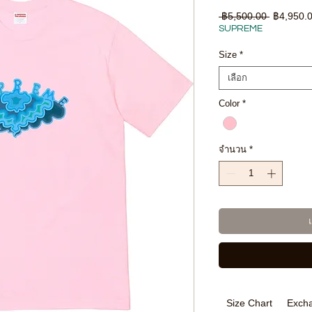
ราคา
 ฿5,500.00 
฿4,950.
ปกติ
SUPREME
Size
*
เลือก
Color
*
จำนวน
*
Size Chart
Excha