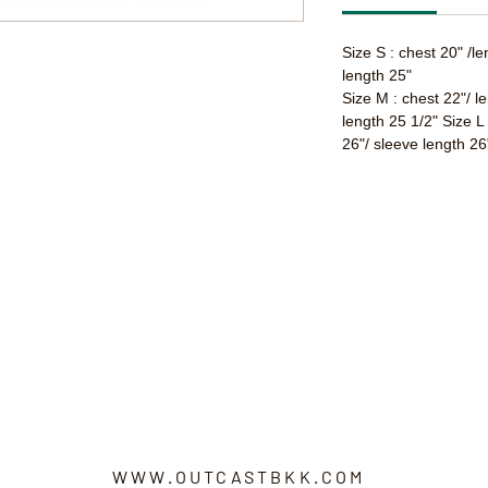
Size S : chest 20" /l
length 25"
Size M : chest 22"/ l
length 25 1/2" Size L
26"/ sleeve length 26
WWW.OUTCASTBKK.COM