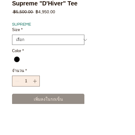
Supreme "D'Hiver" Tee
ราคา
ราคา
 ฿5,500.00 
฿4,950.00
ปกติ
ขาย
ลด
SUPREME
Size
*
Color
*
จำนวน
*
เพิ่มลงในรถเข็น
ซื้อเลย