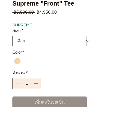
Supreme "Front" Tee
ราคา
ราคา
 ฿5,500.00 
฿4,950.00
ปกติ
ขาย
ลด
SUPREME
Size
*
Color
*
จำนวน
*
เพิ่มลงในรถเข็น
ซื้อเลย