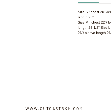
Size S : chest 20" /l
length 25"
Size M : chest 22"/ l
length 25 1/2" Size L
26"/ sleeve length 26
WWW.OUTCASTBKK.COM