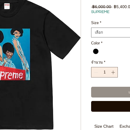
ราคา
 ฿6,000.00 
฿5,400.
ปกติ
SUPREME
Size
*
เลือก
Color
*
จำนวน
*
Size Chart
Excha