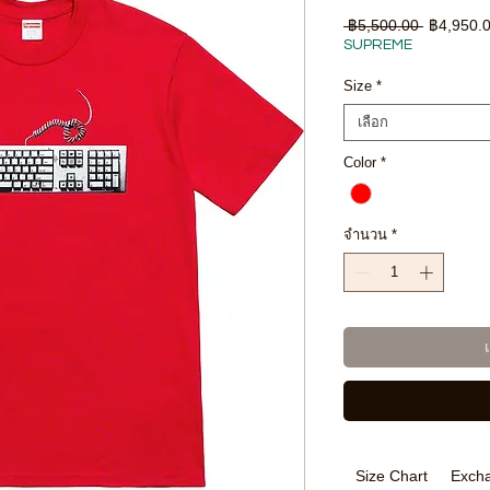
ราคา
 ฿5,500.00 
฿4,950.
ปกติ
SUPREME
Size
*
เลือก
Color
*
จำนวน
*
Size Chart
Excha