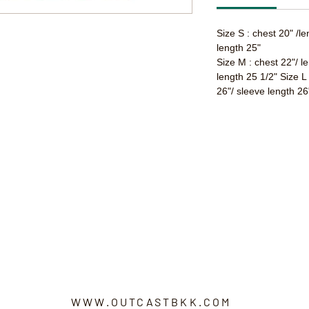
Size S : chest 20" /l
length 25"
Size M : chest 22"/ l
length 25 1/2" Size L
26"/ sleeve length 26
WWW.OUTCASTBKK.COM