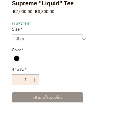
Supreme "Liquid" Tee
ราคา
ราคา
 ฿7,000.00 
฿6,300.00
ปกติ
ขาย
ลด
SUPREME
Size
*
Color
*
จำนวน
*
เพิ่มลงในรถเข็น
ซื้อเลย