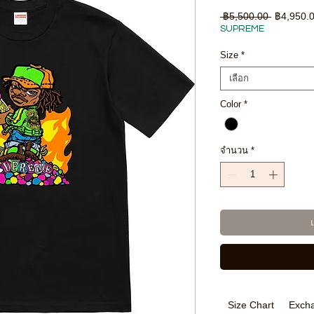
ราคา
 ฿5,500.00 
฿4,950.
ปกติ
SUPREME
Size
*
เลือก
Color
*
จำนวน
*
Size Chart
Excha