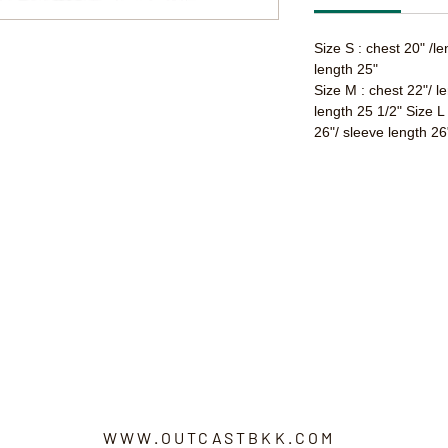
Size S : chest 20" /l
length 25"
Size M : chest 22"/ l
length 25 1/2" Size L
26"/ sleeve length 26
WWW.OUTCASTBKK.COM