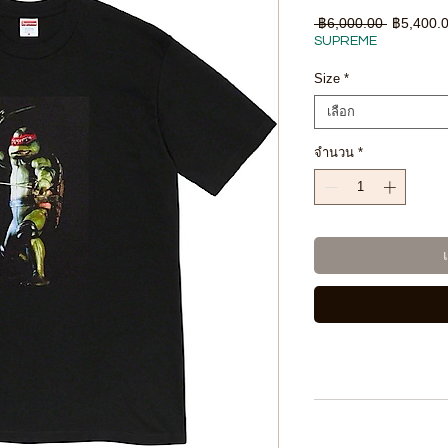
ราคา
 ฿6,000.00 
฿5,400.
ปกติ
SUPREME
Size
*
เลือก
จำนวน
*