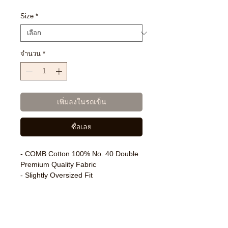
Size
*
จำนวน
*
เพิ่มลงในรถเข็น
ซื้อเลย
- COMB Cotton 100% No. 40 Double
Premium Quality Fabric
- Slightly Oversized Fit
- Dropped Shoulders
- TZWORLDWIDE Logo Print on Rib
Collar