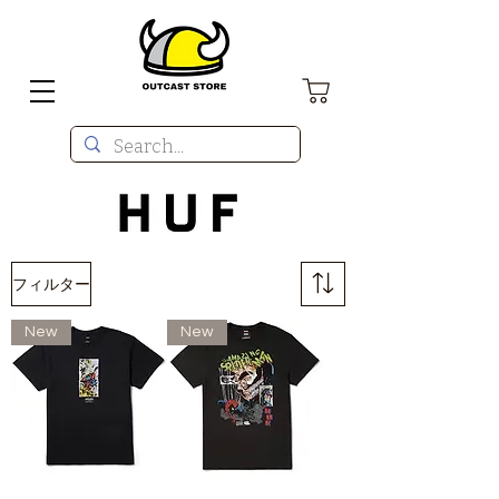
フィルター
New
New