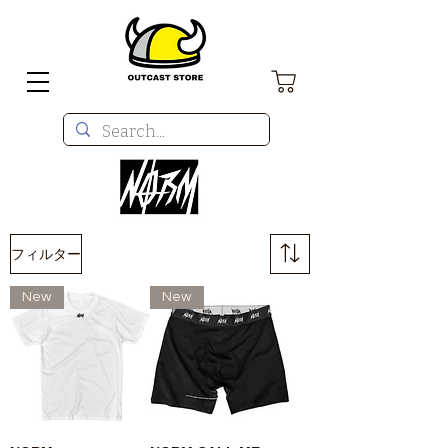
フィルター
New
New