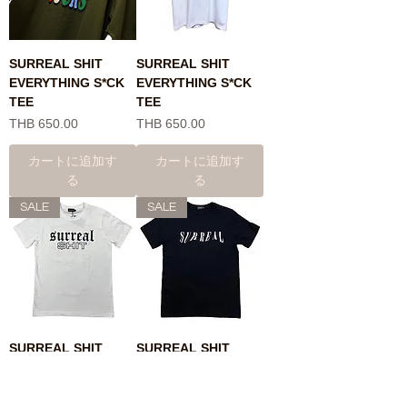
SURREAL SHIT
SURREAL SHIT
EVERYTHING S*CK
EVERYTHING S*CK
TEE
TEE
価格
価格
THB 650.00
THB 650.00
カートに追加す
カートに追加す
る
る
SALE
SALE
SURREAL SHIT
SURREAL SHIT
"SUMMER KILLS"
"LIAR" TEE
TEE
通常価格
セール価格
THB 650.00
THB 390.00