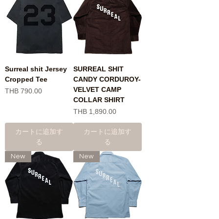
Surreal shit Jersey
SURREAL SHIT
Cropped Tee
CANDY CORDUROY-
VELVET CAMP
価格
THB 790.00
COLLAR SHIRT
価格
THB 1,890.00
カートに追加す
カートに追加す
る
る
New
New