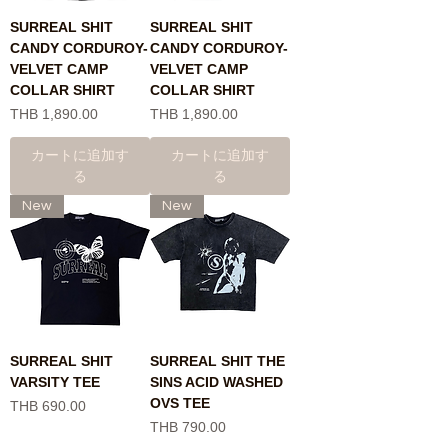
SURREAL SHIT
SURREAL SHIT
CANDY CORDUROY-
CANDY CORDUROY-
VELVET CAMP
VELVET CAMP
COLLAR SHIRT
COLLAR SHIRT
価格
価格
THB 1,890.00
THB 1,890.00
カートに追加す
カートに追加す
る
る
New
New
SURREAL SHIT
SURREAL SHIT THE
VARSITY TEE
SINS ACID WASHED
OVS TEE
価格
THB 690.00
価格
THB 790.00