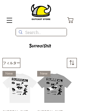
フィルター
New
New