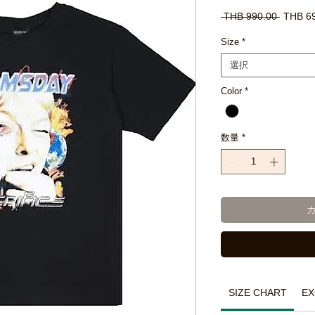
通
 THB 990.00 
THB 6
常
価
Size
*
格
選択
Color
*
数量
*
SIZE CHART
EX