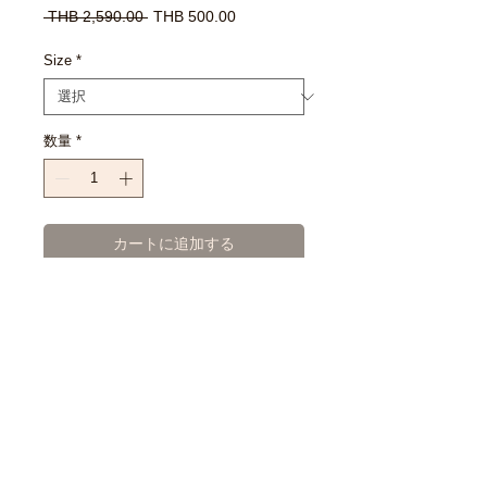
通
セ
 THB 2,590.00 
THB 500.00
常
ー
価
ル
Size
*
格
価
格
数量
*
カートに追加する
今すぐ購入
SIZE CHART
XS : 38/24
EXCHANGE POLICY : เงื่อนไขการ
S : 42/25
เปลี่ยนสินค้า
M : 44/26
L : 46/27
- สินค้าซื้อแล้วไม่สามารถคืน หรือ