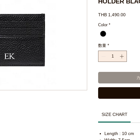
HOLDER BLA
価
THB 1,490.00
格
Color
*
数量
*
SIZE CHART
Length : 10 cm
Width: 7.5cm