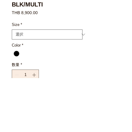
BLK/MULTI
価
THB 8,900.00
格
Size
*
Color
*
数量
*
カートに追加する
今すぐ購入
EXCHANGE POLICY : เงื่อนไขการ
เปลี่ยนสินค้า