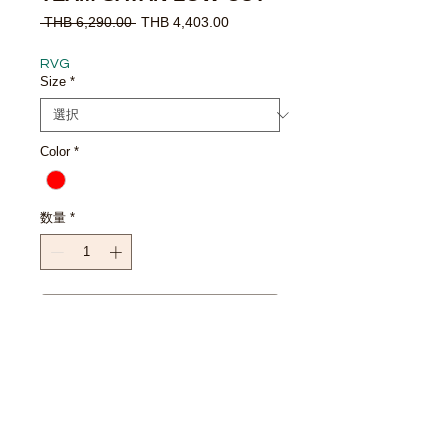
通
セ
 THB 6,290.00 
THB 4,403.00
常
ー
価
ル
RVG
格
価
Size
*
格
Color
*
数量
*
カートに追加する
今すぐ購入