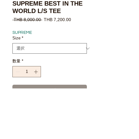
SUPREME BEST IN THE
WORLD L/S TEE
通
セ
 THB 8,000.00 
THB 7,200.00
常
ー
価
ル
SUPREME
格
価
Size
*
格
数量
*
カートに追加する
今すぐ購入
SIZE CHART
Size S : chest 20" /length 28"/