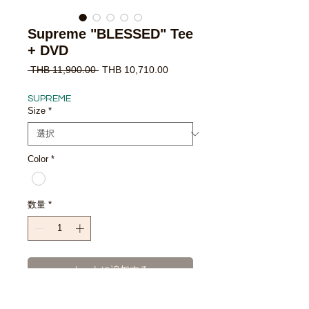
Supreme "BLESSED" Tee
+ DVD
通
セ
 THB 11,900.00 
THB 10,710.00
常
ー
価
ル
SUPREME
格
価
Size
*
格
Color
*
数量
*
カートに追加する
今すぐ購入