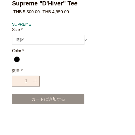
Supreme "D'Hiver" Tee
通
セ
 THB 5,500.00 
THB 4,950.00
常
ー
価
ル
SUPREME
格
価
Size
*
格
Color
*
数量
*
カートに追加する
今すぐ購入