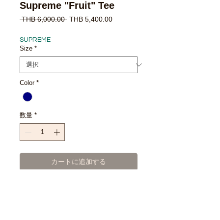
Supreme "Fruit" Tee
通
セ
 THB 6,000.00 
THB 5,400.00
常
ー
価
ル
SUPREME
格
価
Size
*
格
Color
*
数量
*
カートに追加する
今すぐ購入