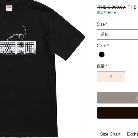
通
 THB 6,000.00 
THB 
常
SUPREME
価
格
Size
*
選択
Color
*
数量
*
Size Chart
Excha