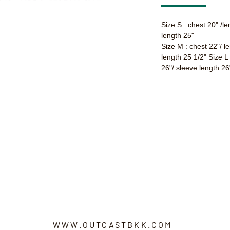
Size S : chest 20" /l
length 25"
Size M : chest 22"/ l
length 25 1/2" Size L
26"/ sleeve length 26
WWW.OUTCASTBKK.COM