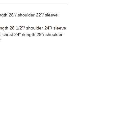
ength 28"/ shoulder 22"/ sleeve
ength 28 1/2"/ shoulder 24"/ sleeve
 : chest 24" /length 29"/ shoulder
"