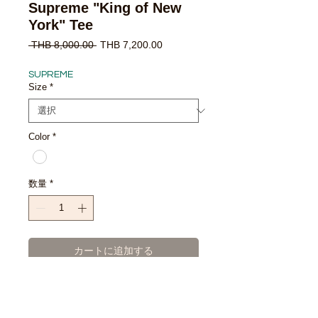
Supreme "King of New
York" Tee
通
セ
 THB 8,000.00 
THB 7,200.00
常
ー
価
ル
SUPREME
格
価
Size
*
格
Color
*
数量
*
カートに追加する
今すぐ購入