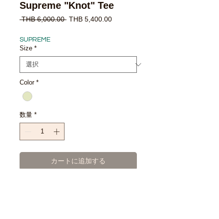
Supreme "Knot" Tee
通
セ
 THB 6,000.00 
THB 5,400.00
常
ー
価
ル
SUPREME
格
価
Size
*
格
Color
*
数量
*
カートに追加する
今すぐ購入