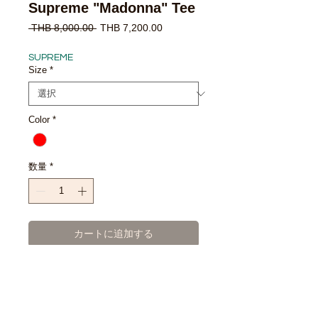
Supreme "Madonna" Tee
通
セ
 THB 8,000.00 
THB 7,200.00
常
ー
価
ル
SUPREME
格
価
Size
*
格
Color
*
数量
*
カートに追加する
今すぐ購入