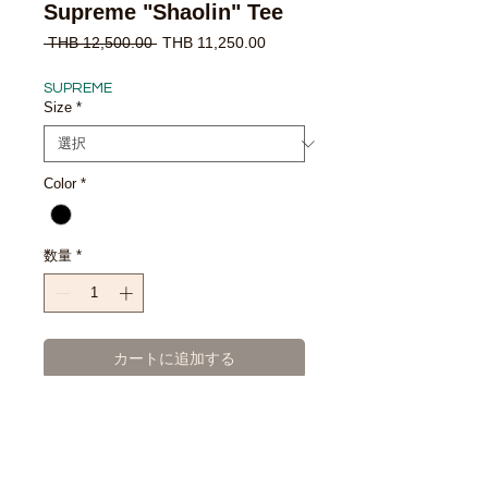
Supreme "Shaolin" Tee
通
セ
 THB 12,500.00 
THB 11,250.00
常
ー
価
ル
SUPREME
格
価
Size
*
格
Color
*
数量
*
カートに追加する
今すぐ購入