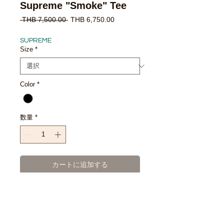
Supreme "Smoke" Tee
通
セ
 THB 7,500.00 
THB 6,750.00
常
ー
価
ル
SUPREME
格
価
Size
*
格
Color
*
数量
*
カートに追加する
今すぐ購入