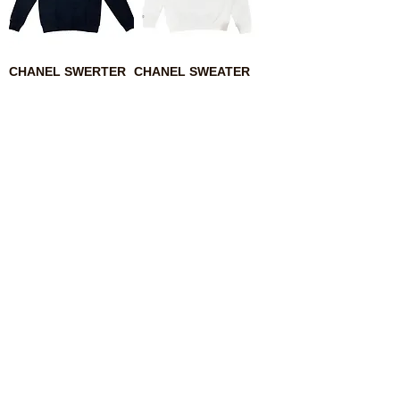
CHANEL SWERTER
CHANEL SWEATER
ราคา
ราคา
฿19,900.00
฿19,900.00
เพิ่มลงในรถเข็น
เพิ่มลงในรถเข็น
New
CHANEL COCO
GAME HOODIE
ราคา
฿35,900.00
เพิ่มลงในรถเข็น