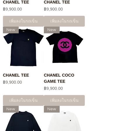
CHANEL TEE
CHANEL TEE
ราคา
ราคา
฿9,900.00
฿9,900.00
เพิ่มลงในรถเข็น
เพิ่มลงในรถเข็น
New
New
CHANEL TEE
CHANEL COCO
GAME TEE
ราคา
฿9,900.00
ราคา
฿9,900.00
เพิ่มลงในรถเข็น
เพิ่มลงในรถเข็น
New
New