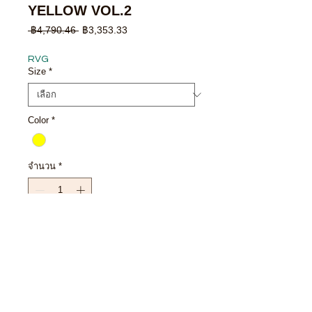
YELLOW VOL.2
ราคา
ราคา
 ฿4,790.46 
฿3,353.33
ปกติ
ขาย
ลด
RVG
Size
*
Color
*
จำนวน
*
เพิ่มลงในรถเข็น
ซื้อเลย