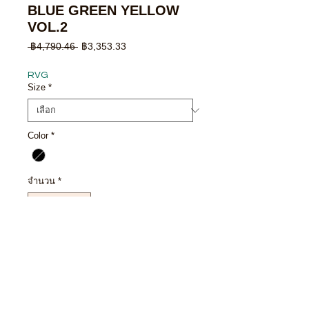
BLUE GREEN YELLOW
VOL.2
ราคา
ราคา
 ฿4,790.46 
฿3,353.33
ปกติ
ขาย
ลด
RVG
Size
*
Color
*
จำนวน
*
สินค้าหมด
แจ้งเตือนเมื่อมีสินค้า