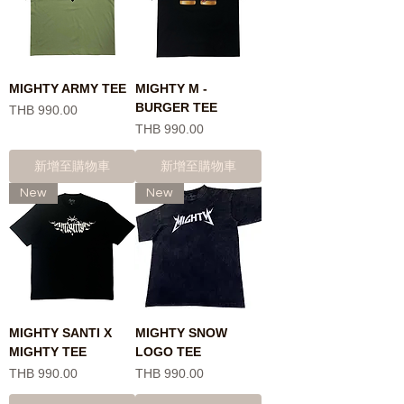
MIGHTY ARMY TEE
MIGHTY M -
BURGER TEE
價格
THB 990.00
價格
THB 990.00
新增至購物車
新增至購物車
New
New
MIGHTY SANTI X
MIGHTY SNOW
MIGHTY TEE
LOGO TEE
價格
價格
THB 990.00
THB 990.00