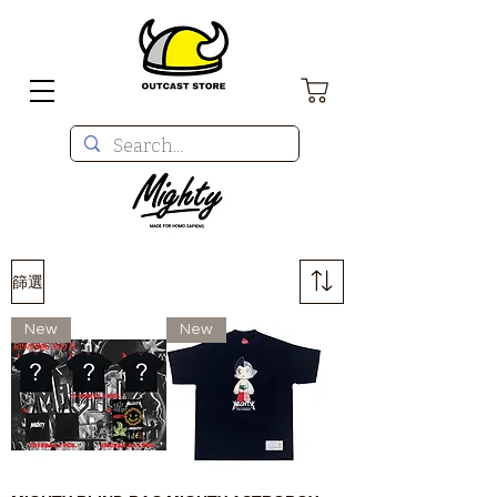
篩選
New
New