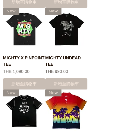
新增至購物車
新增至購物車
New
New
MIGHTY X PINPOINT
MIGHTY UNDEAD
TEE
TEE
價格
價格
THB 1,090.00
THB 990.00
新增至購物車
新增至購物車
New
New