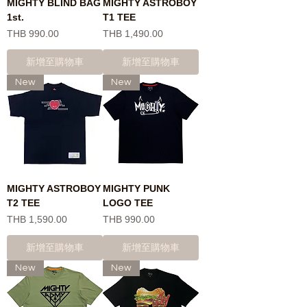
MIGHTY BLIND BAG
MIGHTY ASTROBOY
1st.
T1 TEE
價格
價格
THB 990.00
THB 1,490.00
新增至購物車
新增至購物車
New
New
MIGHTY ASTROBOY
MIGHTY PUNK
T2 TEE
LOGO TEE
價格
價格
THB 1,590.00
THB 990.00
新增至購物車
新增至購物車
New
New