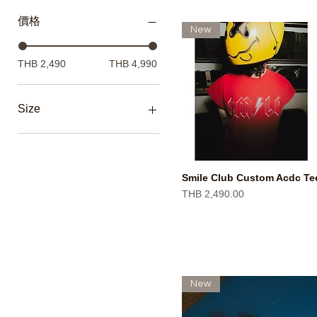
價格
New
THB 2,490
THB 4,990
Size
0
1
2
Smile Club Custom Acdc Te
快速瀏覽
L
價格
THB 2,490.00
M
S
XL
New