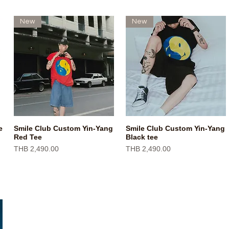
New
New
e
Smile Club Custom Yin-Yang
Smile Club Custom Yin-Yang
快速瀏覽
快速瀏覽
Red Tee
Black tee
價格
價格
THB 2,490.00
THB 2,490.00