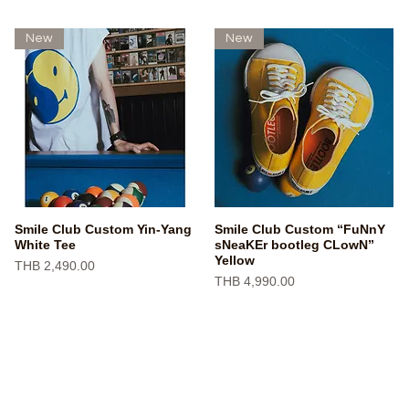
New
New
Smile Club Custom Yin-Yang
Smile Club Custom “FuNnY
快速瀏覽
快速瀏覽
White Tee
sNeaKEr bootleg CLowN”
Yellow
價格
THB 2,490.00
價格
THB 4,990.00