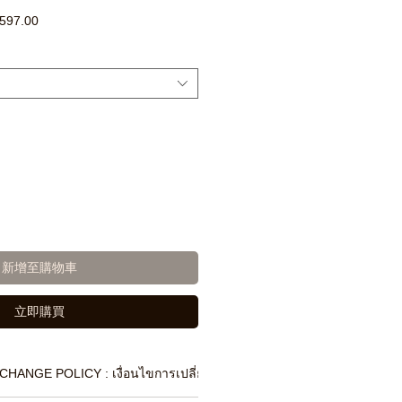
促
597.00
銷
價
格
新增至購物車
立即購買
CHANGE POLICY : เงื่อนไขการเปลี่ยนสินค้า