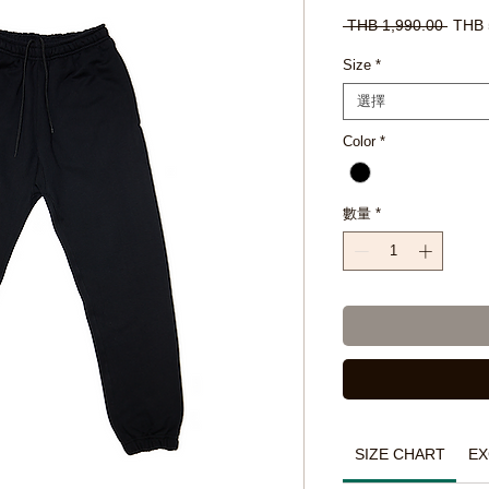
一
 THB 1,990.00 
THB 
般
價
Size
*
格
選擇
Color
*
數量
*
SIZE CHART
EX