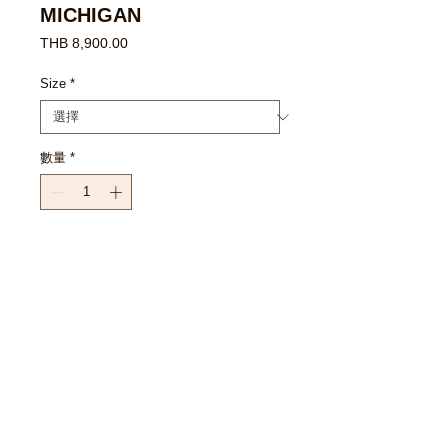
MICHIGAN
價
THB 8,900.00
格
Size
*
數量
*
新增至購物車
立即購買
EXCHANGE POLICY : เงื่อนไขการ
เปลี่ยนสินค้า
- สินค้าซื้อแล้วไม่สามารถคืน หรือ
เปลี่ยนเป็นเงินสดได้