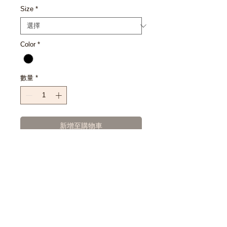
Size
*
Color
*
數量
*
新增至購物車
立即購買
SIZE CHART
S : 37" 28"
EXCHANGE POLICY : เงื่อนไขการ
M : 40" 28.5"
เปลี่ยนสินค้า
L : 42" 31"