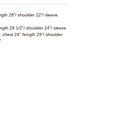
ength 28"/ shoulder 22"/ sleeve
ength 28 1/2"/ shoulder 24"/ sleeve
 : chest 24" /length 29"/ shoulder
"