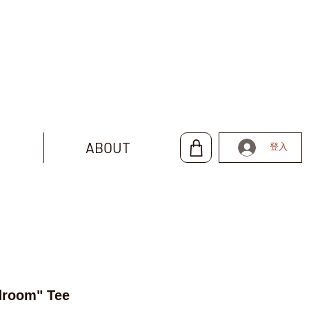
ABOUT
登入
droom" Tee