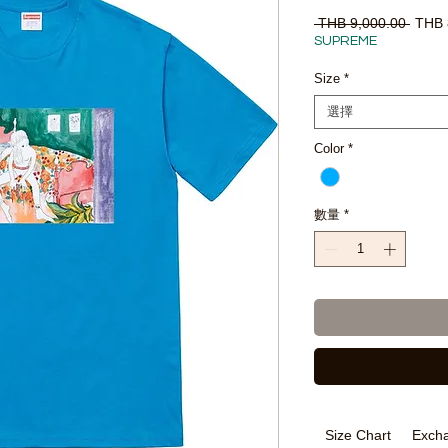
一
 THB 9,000.00 
THB 
般
SUPREME
價
格
Size
*
選擇
Color
*
數量
*
Size Chart
Excha