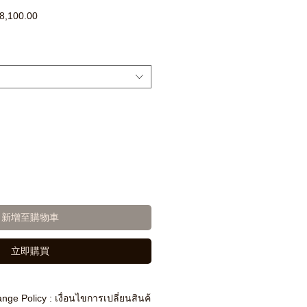
促
8,100.00
銷
價
格
新增至購物車
立即購買
nge Policy : เงื่อนไขการเปลี่ยนสินค้า