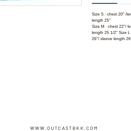
Size S : chest 20" /l
length 25"
Size M : chest 22"/ l
length 25 1/2" Size L
26"/ sleeve length 26
WWW.OUTCASTBKK.COM