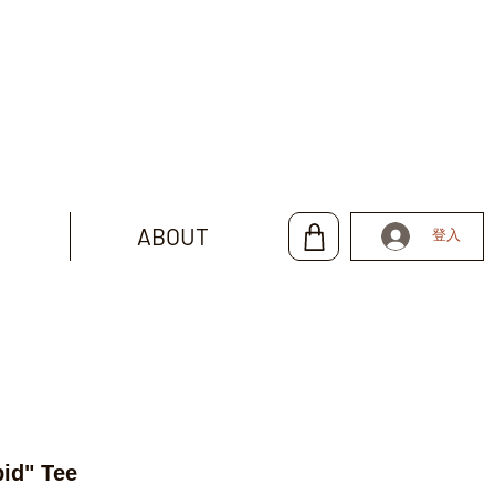
ABOUT
登入
id" Tee