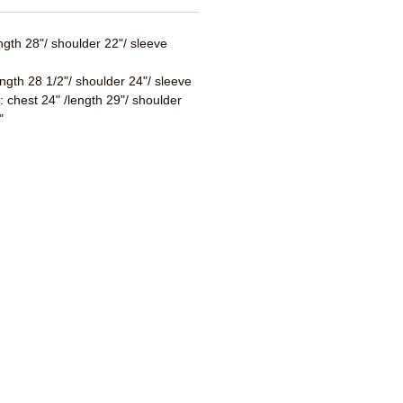
ength 28"/ shoulder 22"/ sleeve
ength 28 1/2"/ shoulder 24"/ sleeve
 : chest 24" /length 29"/ shoulder
"