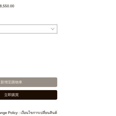
促
8,550.00
銷
價
格
新增至購物車
立即購買
nge Policy : เงื่อนไขการเปลี่ยนสินค้า