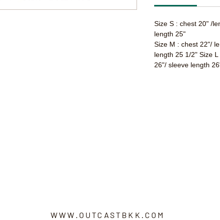
Size S : chest 20" /l
length 25"
Size M : chest 22"/ l
length 25 1/2" Size L
26"/ sleeve length 26
WWW.OUTCASTBKK.COM