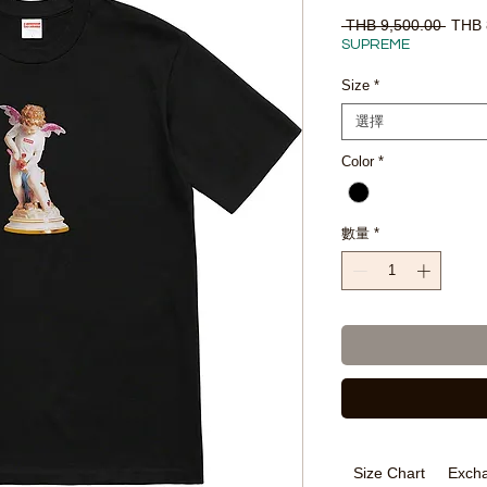
一
 THB 9,500.00 
THB 
般
SUPREME
價
格
Size
*
選擇
Color
*
數量
*
Size Chart
Excha