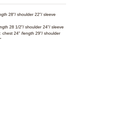
ength 28"/ shoulder 22"/ sleeve
ength 28 1/2"/ shoulder 24"/ sleeve
 : chest 24" /length 29"/ shoulder
"