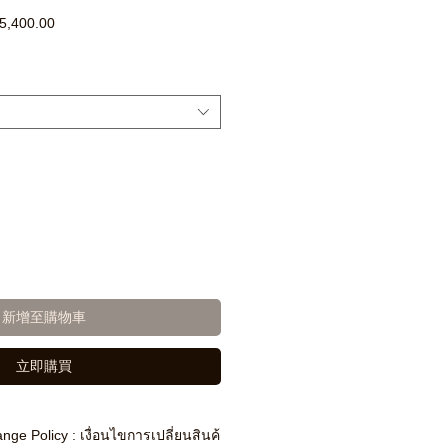
促
5,400.00
銷
價
格
新增至購物車
立即購買
nge Policy : เงื่อนไขการเปลี่ยนสินค้า