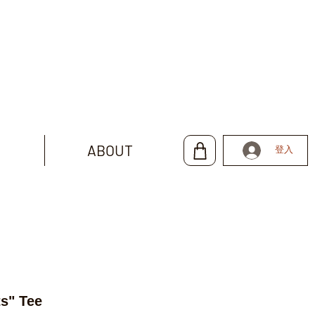
ABOUT
登入
s" Tee