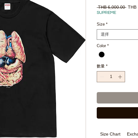
一
 THB 6,000.00 
THB 
般
SUPREME
價
格
Size
*
選擇
Color
*
數量
*
Size Chart
Excha