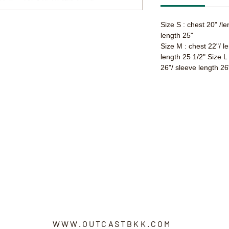
Size S : chest 20" /l
length 25"
Size M : chest 22"/ l
length 25 1/2" Size L
26"/ sleeve length 26
WWW.OUTCASTBKK.COM