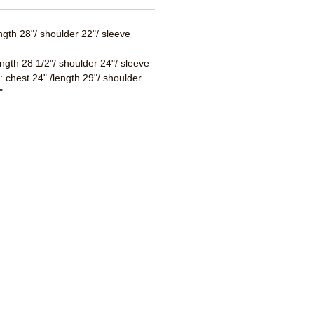
ength 28"/ shoulder 22"/ sleeve
ength 28 1/2"/ shoulder 24"/ sleeve
 : chest 24" /length 29"/ shoulder
"