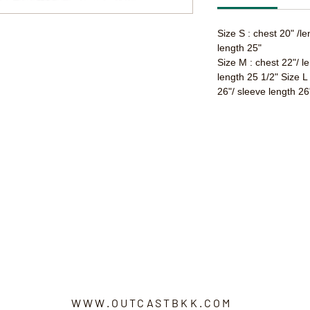
Size S : chest 20" /l
length 25"
Size M : chest 22"/ l
length 25 1/2" Size L
26"/ sleeve length 26
WWW.OUTCASTBKK.COM