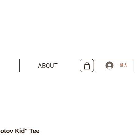
ABOUT
登入
otov Kid" Tee