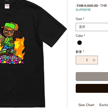
一
 THB 5,500.00 
THB 
般
SUPREME
價
格
Size
*
選擇
Color
*
數量
*
Size Chart
Excha