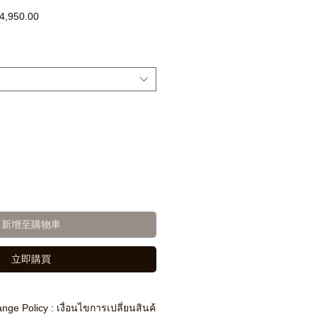
促
4,950.00
銷
價
格
新增至購物車
立即購買
nge Policy : เงื่อนไขการเปลี่ยนสินค้า