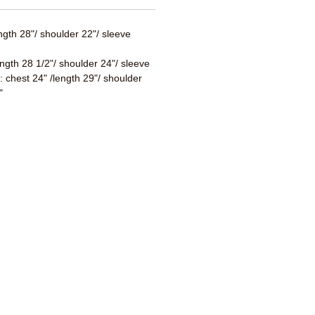
ength 28"/ shoulder 22"/ sleeve
ength 28 1/2"/ shoulder 24"/ sleeve
 : chest 24" /length 29"/ shoulder
"