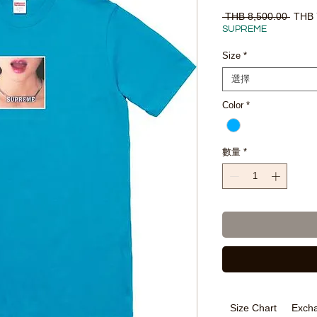
一
 THB 8,500.00 
THB 
般
SUPREME
價
格
Size
*
選擇
Color
*
數量
*
Size Chart
Excha