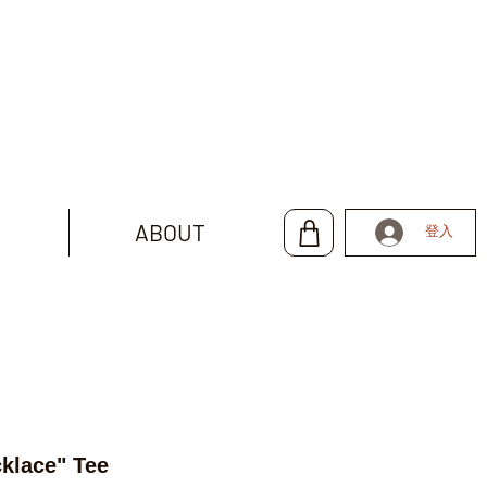
ABOUT
登入
klace" Tee