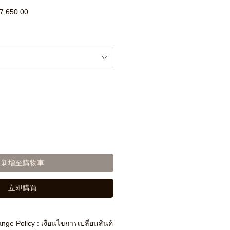
促
7,650.00
銷
價
格
新增至購物車
立即購買
nge Policy : เงื่อนไขการเปลี่ยนสินค้า