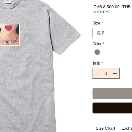
一
 THB 8,500.00 
THB 
般
SUPREME
價
格
Size
*
選擇
Color
*
數量
*
Size Chart
Excha