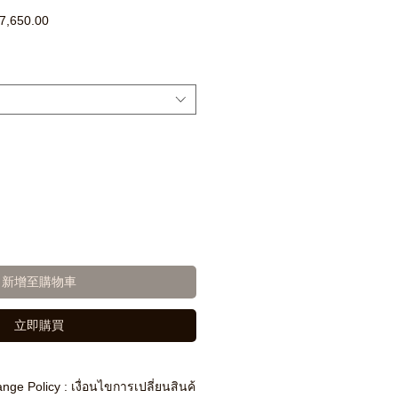
促
7,650.00
銷
價
格
新增至購物車
立即購買
nge Policy : เงื่อนไขการเปลี่ยนสินค้า