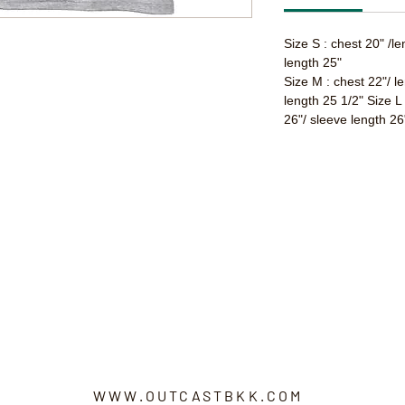
Size S : chest 20" /l
length 25"
Size M : chest 22"/ l
length 25 1/2" Size L
26"/ sleeve length 26
WWW.OUTCASTBKK.COM