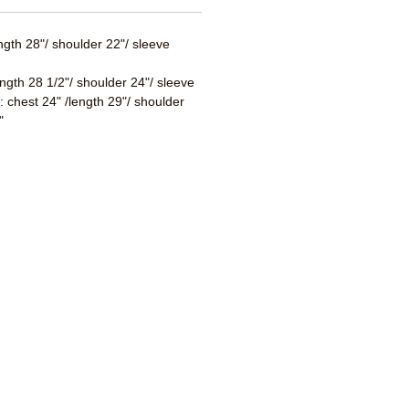
ength 28"/ shoulder 22"/ sleeve
ength 28 1/2"/ shoulder 24"/ sleeve
 : chest 24" /length 29"/ shoulder
"