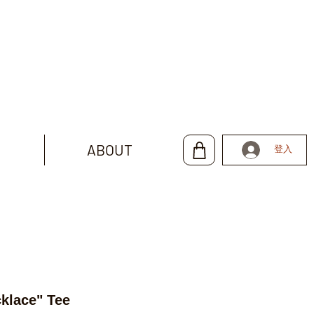
ABOUT
登入
klace" Tee